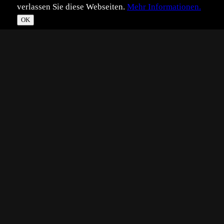
verlassen Sie diese Webseiten.
Mehr Informationen.
OK
*
**
***
****
Vollbild
Bild teilen
Eingestellt:
2022-04-06
CH
©
Christian Horacek
Als ich gestern schlafen ging war noch kein Schnee und
heute morgen das hier was ist denn da los
Das muß sich das Eichhörnchen gedacht haben als es
munter geworden ist
Technik:
NIKON D500, 150.0-600.0 mm f/5.0-6.3
Platzierungen:
Beste Tophit-Platzierung: 6
Zu den Tophits