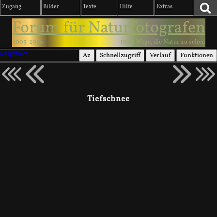
Zugang
Bilder
Texte
Hilfe
Extras
Forum für Naturfotografen
2003-2026
1000 Wege, die Natur zu sehen
Säugetiere
Az
Schnellzugriff
Verlauf
Funktionen
Tiefschnee