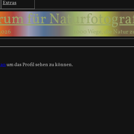
Extras
rum für Naturfotogra
2026
1000 Wege, die Natur z
 an
um das Profil sehen zu können.