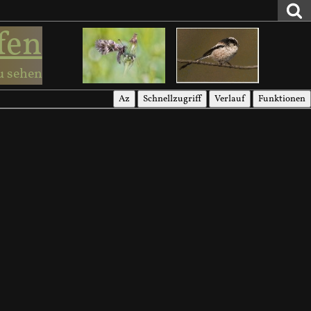
fen
u sehen
Az
Schnellzugriff
Verlauf
Funktionen