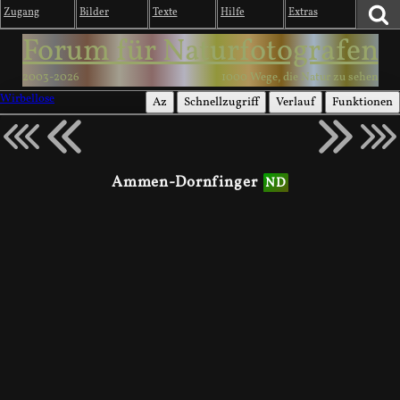
Zugang
Bilder
Texte
Hilfe
Extras
Forum für Naturfotografen
2003-2026
1000 Wege, die Natur zu sehen
Wirbellose
Az
Schnellzugriff
Verlauf
Funktionen
Ammen-Dornfinger