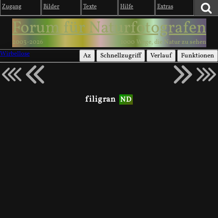
Zugang
Bilder
Texte
Hilfe
Extras
Forum für Naturfotografen
2003-2026
1000 Wege, die Natur zu sehen
Wirbellose
Az
Schnellzugriff
Verlauf
Funktionen
filigran