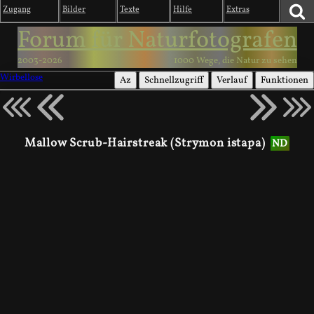
Zugang
Bilder
Texte
Hilfe
Extras
Forum für Naturfotografen
2003-2026
1000 Wege, die Natur zu sehen
Wirbellose
Az
Schnellzugriff
Verlauf
Funktionen
Mallow Scrub-Hairstreak (Strymon istapa)