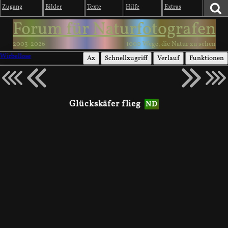
Zugang
Bilder
Texte
Hilfe
Extras
Forum für Naturfotografen
2003-2026
1000 Wege, die Natur zu sehen
Wirbellose
Az
Schnellzugriff
Verlauf
Funktionen
Glückskäfer flieg