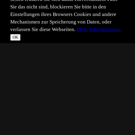
Sie das nicht sind, blockieren Sie bitte in den
Einstellungen ihres Browsers Cookies und andere
Mechanismen zur Speicherung von Daten, oder
verlassen Sie diese Webseiten.
Mehr Informationen.
OK
*
**
***
****
Vollbild
Bild teilen
Eingestellt:
2020-05-01
Aufgenommen:
2020-04-21
EU
©
Elisabeth Undeutsch
... erschien mir plötzlich der Bärlauch kurz vor
Sonnenuntergang.
Ein optisches Phänomen, das ich so noch nicht erlebt