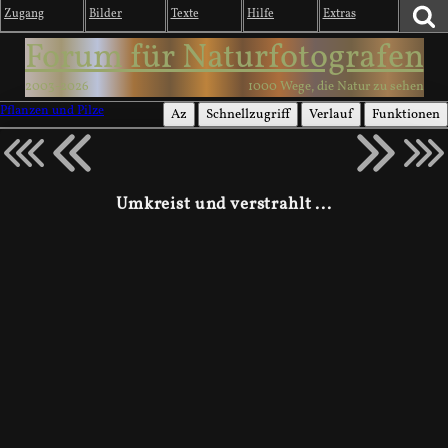
Zugang
Bilder
Texte
Hilfe
Extras
Forum für Naturfotografen
2003-2026
1000 Wege, die Natur zu sehen
Pflanzen und Pilze
Az
Schnellzugriff
Verlauf
Funktionen
Umkreist und verstrahlt ...