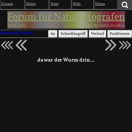
Zugang
Bilder
Texte
Hilfe
Extras
Forum für Naturfotografen
2003-2026
1000 Wege, die Natur zu sehen
Farben und Formen
Az
Schnellzugriff
Verlauf
Funktionen
da war der Wurm drin...