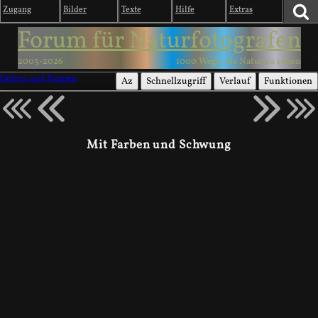
Zugang
Bilder
Texte
Hilfe
Extras
Forum für Naturfotografen
2003-2026
1000 Wege, die Natur zu sehen
Farben und Formen
Az
Schnellzugriff
Verlauf
Funktionen
Mit Farben und Schwung