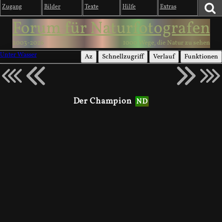
Zugang
Bilder
Texte
Hilfe
Extras
Forum für Naturfotografen
2003-2026
1000 Wege, die Natur zu sehen
Unter Wasser
Az
Schnellzugriff
Verlauf
Funktionen
Der Champion