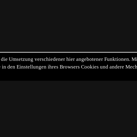
die Umsetzung verschiedener hier angebotener Funktionen. Mit 
itte in den Einstellungen ihres Browsers Cookies und andere Me
*
**
***
****
Diashow
Vollbild
Bild teilen