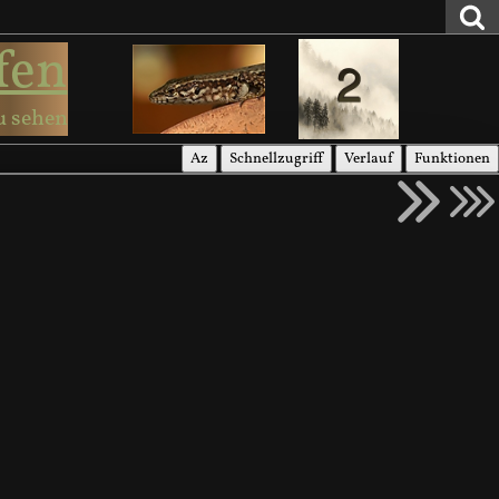
fen
u sehen
Az
Schnellzugriff
Verlauf
Funktionen