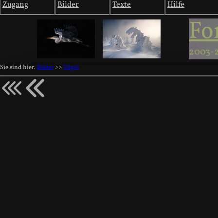
Zugang
Bilder
Texte
Hilfe
Fo
2003-
Sie sind hier:
Bilder
>>
Vögel