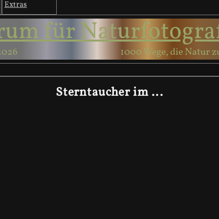
Extras
rum für Naturfotogra
2026
1000 Wege, die Natur z
Sterntaucher im ...