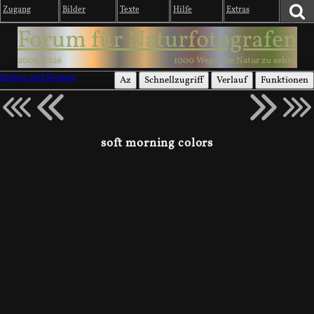
Zugang
Bilder
Texte
Hilfe
Extras
Forum für Naturfotografen
2003-2026
1000 Wege, die Natur zu sehen
Farben und Formen
Az
Schnellzugriff
Verlauf
Funktionen
soft morning colors