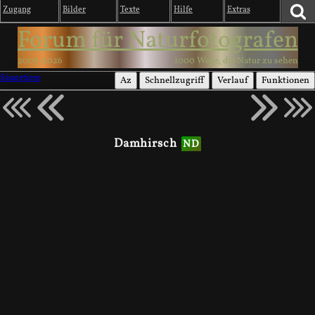
Zugang
Bilder
Texte
Hilfe
Extras
Forum für Naturfotografen
2003-2026
1000 Wege, die Natur zu sehen
Säugetiere
Az
Schnellzugriff
Verlauf
Funktionen
Damhirsch