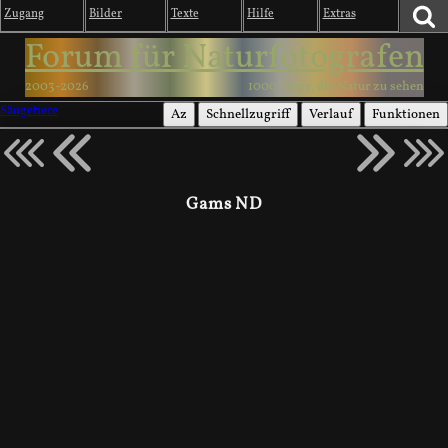
Zugang
Bilder
Texte
Hilfe
Extras
Forum für Naturfotografen
2003-2026
1000 Wege, die Natur zu sehen
Säugetiere
Az
Schnellzugriff
Verlauf
Funktionen
Gams ND