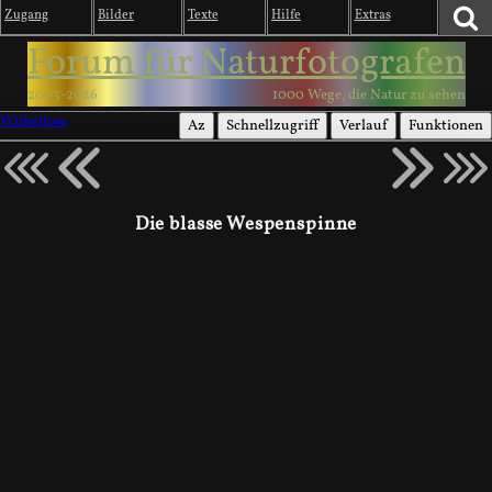
Zugang
Bilder
Texte
Hilfe
Extras
Forum für Naturfotografen
2003-2026
1000 Wege, die Natur zu sehen
Wirbellose
Az
Schnellzugriff
Verlauf
Funktionen
Die blasse Wespenspinne