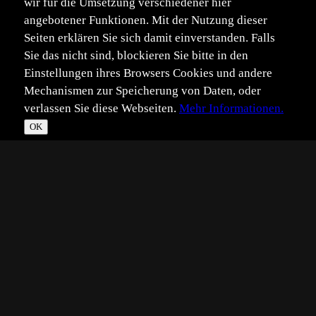
wir für die Umsetzung verschiedener hier
angebotener Funktionen. Mit der Nutzung dieser
Seiten erklären Sie sich damit einverstanden. Falls
Sie das nicht sind, blockieren Sie bitte in den
Einstellungen ihres Browsers Cookies und andere
Mechanismen zur Speicherung von Daten, oder
verlassen Sie diese Webseiten.
Mehr Informationen.
OK
*
**
***
****
Vollbild
Bild teilen
Eingestellt:
2016-08-07
Aufgenommen:
2016-08-06
KB
©
Karsten Birk
Hallo,