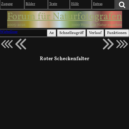
Zugang
Bilder
Texte
Hilfe
Extras
Forum für Naturfotografen
2003-2026
1000 Wege, die Natur zu sehen
Wirbellose
Az
Schnellzugriff
Verlauf
Funktionen
Roter Scheckenfalter