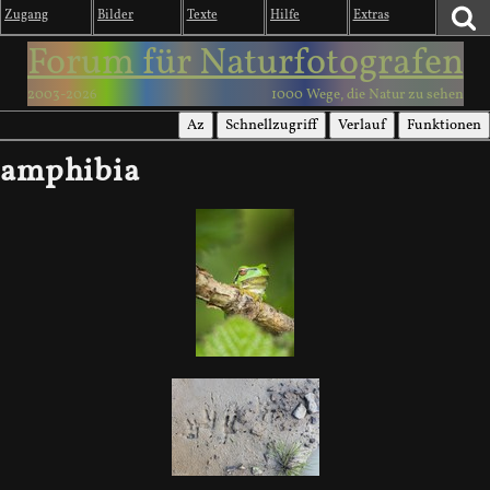
Zugang
Bilder
Texte
Hilfe
Extras
Forum für Naturfotografen
2003-2026
1000 Wege, die Natur zu sehen
Az
Schnellzugriff
Verlauf
Funktionen
amphibia