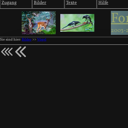
Zugang
Bilder
Texte
Hilfe
Fo
2003-
Sie sind hier:
Bilder
>>
Vögel