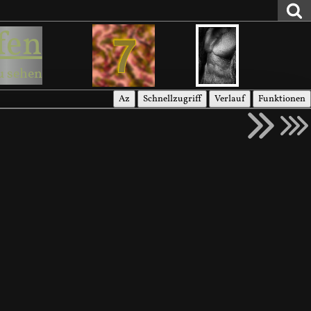
fen
u sehen
Az
Schnellzugriff
Verlauf
Funktionen