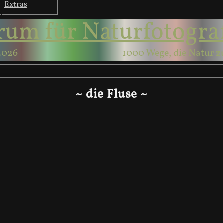
Extras
rum für Naturfotogra
2026
1000 Wege, die Natur z
~ die Fluse ~