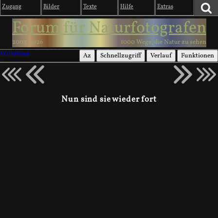
Zugang
Bilder
Texte
Hilfe
Extras
Forum für Naturfotografen
2003-2026
1000 Wege, die Natur zu sehen
Wirbellose
Az
Schnellzugriff
Verlauf
Funktionen
Nun sind sie wieder fort