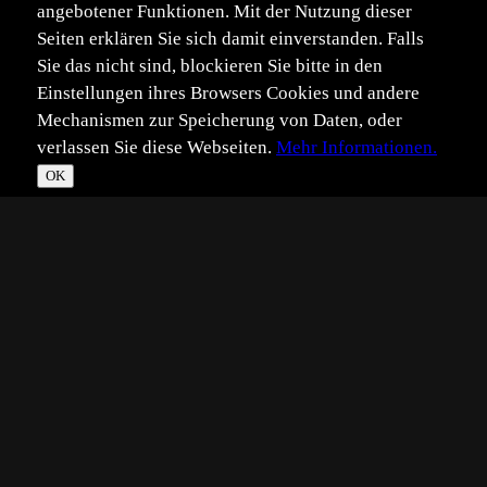
angebotener Funktionen. Mit der Nutzung dieser
Seiten erklären Sie sich damit einverstanden. Falls
Sie das nicht sind, blockieren Sie bitte in den
Einstellungen ihres Browsers Cookies und andere
Mechanismen zur Speicherung von Daten, oder
verlassen Sie diese Webseiten.
Mehr Informationen.
OK
*
**
***
****
Vollbild
Bild teilen
Eingestellt:
2008-01-20
CF
©
Claus Fisser
Ein Bild aus wettertechnisch schöneren Tagen.