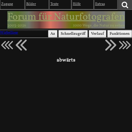
Zugang
Bilder
Texte
Hilfe
Extras
Forum für Naturfotografen
2003-2026
1000 Wege, die Natur zu sehen
Wirbellose
Az
Schnellzugriff
Verlauf
Funktionen
abwärts