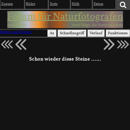
Zugang
Bilder
Texte
Hilfe
Extras
Forum für Naturfotografen
2003-2026
1000 Wege, die Natur zu sehen
Farben und Formen
Az
Schnellzugriff
Verlauf
Funktionen
Schon wieder diese Steine ......