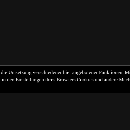
die Umsetzung verschiedener hier angebotener Funktionen. Mit 
itte in den Einstellungen ihres Browsers Cookies und andere Me
*
**
***
****
Vollbild
Bild teilen