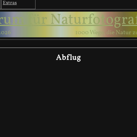
Extras
rum für Naturfotogra
2026
1000 Wege, die Natur z
Abflug