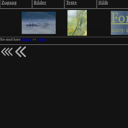
Zugang
Bilder
Texte
Hilfe
Fo
2003-
Sie sind hier:
Bilder
>>
Vögel