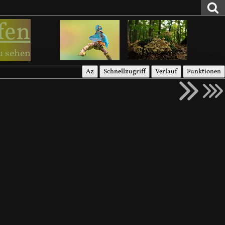
fen
u sehen
Az
Schnellzugriff
Verlauf
Funktionen