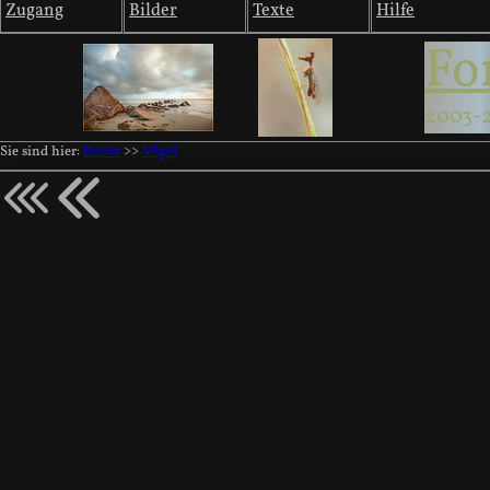
Zugang
Bilder
Texte
Hilfe
Fo
2003-
Sie sind hier:
Bilder
>>
Vögel