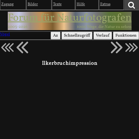
Zugang
Bilder
Texte
Hilfe
Extras
Forum für Naturfotografen
2003-2026
1000 Wege, die Natur zu sehen
Vögel
Az
Schnellzugriff
Verlauf
Funktionen
Ilkerbruchimpression