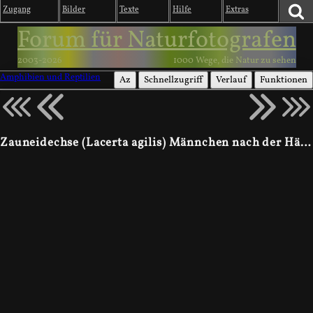
Zugang
Bilder
Texte
Hilfe
Extras
Forum für Naturfotografen
2003-2026
1000 Wege, die Natur zu sehen
Amphibien und Reptilien
Az
Schnellzugriff
Verlauf
Funktionen
Zauneidechse (Lacerta agilis) Männchen nach der Häutung