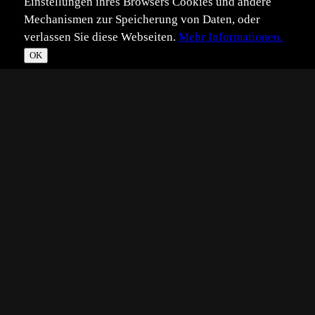
Einstellungen ihres Browsers Cookies und andere
Mechanismen zur Speicherung von Daten, oder
verlassen Sie diese Webseiten.
Mehr Informationen.
OK
*
**
***
****
Vollbild
Bild teilen
Eingestellt:
2013-05-20
Aufgenommen:
2013-05-03
CB
©
Christopher Beyer
Im Botanischen Garten in Bayreuth sind die
Zauneidechsen sehr zutrauliche und man kann bis auf
wenige cm an diese wunderschönen Tier ran, vor allem
direkt nach der Häutung wenn sie noch etwas träge sind.
Dieses war ein recht großes Exemplar mit ca. 25cm Länge.