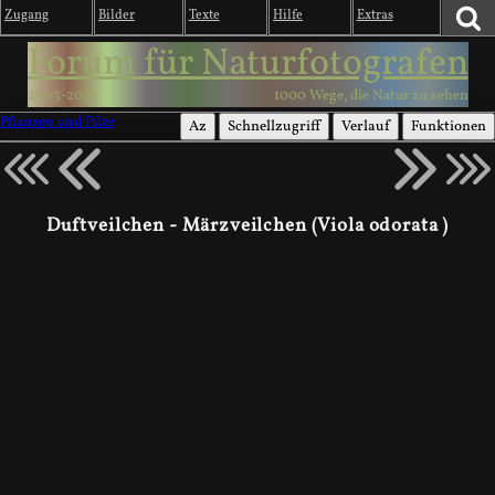
Zugang
Bilder
Texte
Hilfe
Extras
Forum für Naturfotografen
2003-2026
1000 Wege, die Natur zu sehen
Pflanzen und Pilze
Az
Schnellzugriff
Verlauf
Funktionen
Duftveilchen - Märzveilchen (Viola odorata )