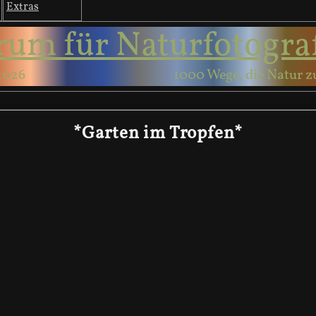
Extras
rum für Naturfotogra
2026
1000 Wege, die Natur z
*Garten im Tropfen*