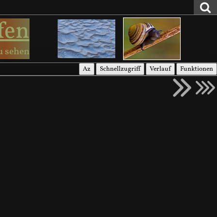
fen
u sehen
Az
Schnellzugriff
Verlauf
Funktionen