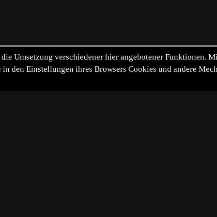
die Umsetzung verschiedener hier angebotener Funktionen. Mit 
itte in den Einstellungen ihres Browsers Cookies und andere Me
*
**
***
****
Vollbild
Bild teilen