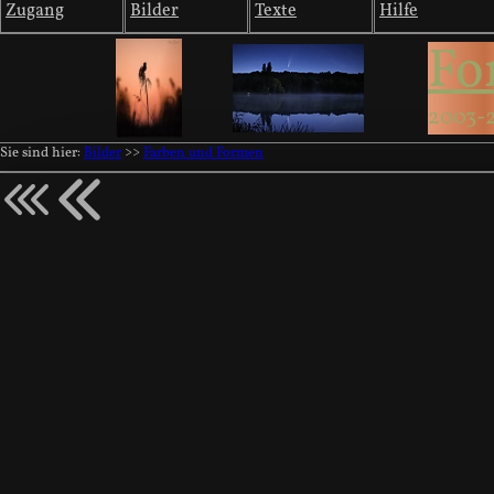
Zugang
Bilder
Texte
Hilfe
Fo
2003-
Sie sind hier:
Bilder
>>
Farben und Formen