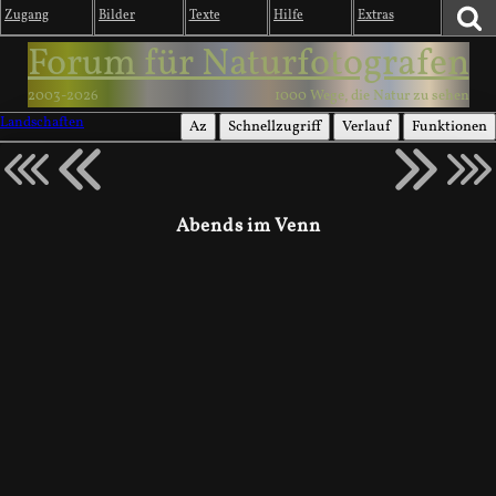
Zugang
Bilder
Texte
Hilfe
Extras
Forum für Naturfotografen
2003-2026
1000 Wege, die Natur zu sehen
Landschaften
Az
Schnellzugriff
Verlauf
Funktionen
Abends im Venn