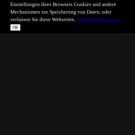
Einstellungen ihres Browsers Cookies und andere
Mechanismen zur Speicherung von Daten, oder
verlassen Sie diese Webseiten.
Mehr Informationen.
OK
*
**
***
****
Vollbild
Bild teilen
Eingestellt:
2012-11-04
Aufgenommen:
2012-10-10
AJ
©
Angela Janssen
beil solchem Licht ist es unbeschreiblich schön...... und
dann zu zweit allein...Ruhe...., Stille.....,
Weite,......Genuss pur...
Die Sonne war schon im Moor versunken und der Himmel
verfärbte sich in den warmen Tönen passend zum Gras