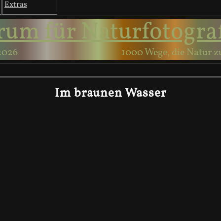
Extras
rum für Naturfotogra
2026
1000 Wege, die Natur z
Im braunen Wasser