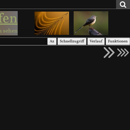
fen
u sehen
Az
Schnellzugriff
Verlauf
Funktionen