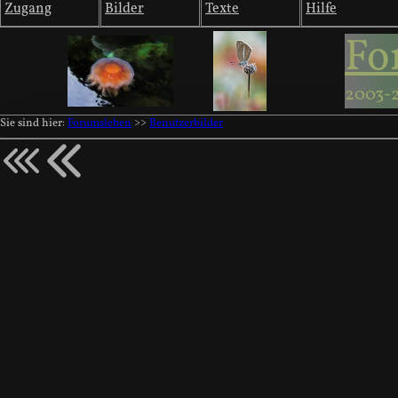
Zugang
Bilder
Texte
Hilfe
Fo
2003-
Sie sind hier:
Forumsleben
>>
Benutzerbilder