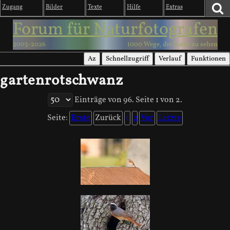
Zugang
Bilder
Texte
Hilfe
Extras
Forum für Naturfotografen
2003-2026
1000 Wege, die Natur zu sehen
Az
Schnellzugriff
Verlauf
Funktionen
gartenrotschwanz
Einträge von 96. Seite 1 von 2.
Seite:
Erste
Zurück
1
2
Vor
Letzte