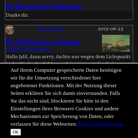
Re: Königin der Schlangen
Danke dir.
Frank Leinz
2013-06-23
Re: Bothriechis schlegelii
Amphibien und Reptilien
Hallo Jalil, dann sorry, dachte nur wegen dem Lichtpunkt
in der Grube der Schlange, da ist ja sonst eher keine
Auf ihrem Computer gespeicherte Daten benötigen
Spiegelung. War nicht böse gemeint. Liebe Grüße, Frank
Mehr hier
wir für die Umsetzung verschiedener hier
Frank Leinz
2013-06-23
angebotener Funktionen. Mit der Nutzung dieser
Seiten erklären Sie sich damit einverstanden. Falls
Re: Königin der Schlangen
Sie das nicht sind, blockieren Sie bitte in den
Hi Niklas, danke für deinen Kommentar. Aber keine
Einstellungen ihres Browsers Cookies und andere
Angst, habe auch nach über 20 Jahren noch den gleichen
Mechanismen zur Speicherung von Daten, oder
Grundsatz! Wenn's giftig ist (egal was), Respekt, aber
verlassen Sie diese Webseiten.
Mehr Informationen.
keine Angst. Das Foto hier war mit 150 mm bestimmt
OK
nicht ohne Risiko, aber ohne genügend Erfahrung hätte