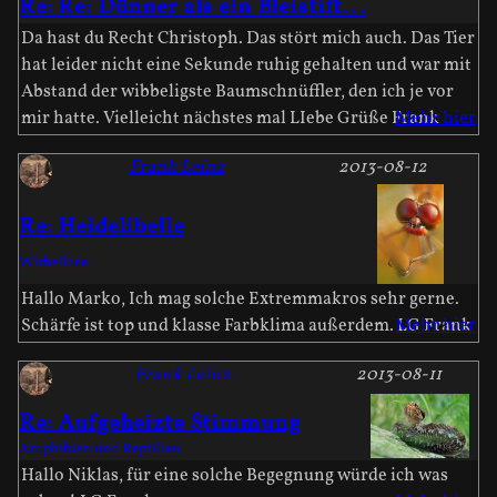
Re: Re: Dünner als ein Bleistift...
Da hast du Recht Christoph. Das stört mich auch. Das Tier
hat leider nicht eine Sekunde ruhig gehalten und war mit
Abstand der wibbeligste Baumschnüffler, den ich je vor
mir hatte. Vielleicht nächstes mal LIebe Grüße Frank
Mehr hier
Frank Leinz
2013-08-12
Re: Heidelibelle
Wirbellose
Hallo Marko, Ich mag solche Extremmakros sehr gerne.
Schärfe ist top und klasse Farbklima außerdem. LG Frank
Mehr hier
Frank Leinz
2013-08-11
Re: Aufgeheizte Stimmung
Amphibien und Reptilien
Hallo Niklas, für eine solche Begegnung würde ich was