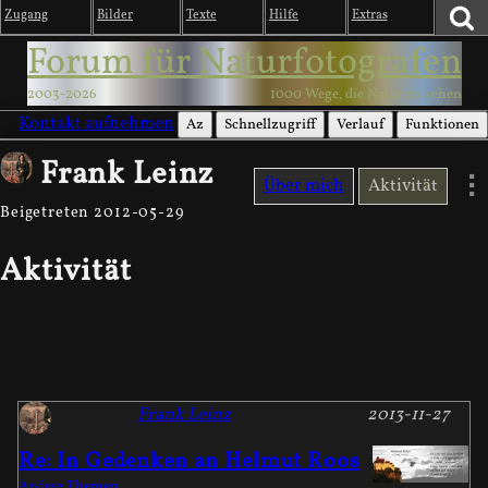
Zugang
Bilder
Texte
Hilfe
Extras
Forum für Naturfotografen
2003-2026
1000 Wege, die Natur zu sehen
Kontakt aufnehmen
Az
Schnellzugriff
Verlauf
Funktionen
Frank Leinz
Über mich
Aktivität
Beigetreten 2012-05-29
Aktivität
Frank Leinz
2013-11-27
Re: In Gedenken an Helmut Roos
Andere Themen