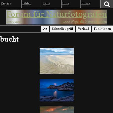
Zugang
Bilder
Texte
Hilfe
Extras
Forum für Naturfotografen
2003-2026
1000 Wege, die Natur zu sehen
Az
Schnellzugriff
Verlauf
Funktionen
bucht