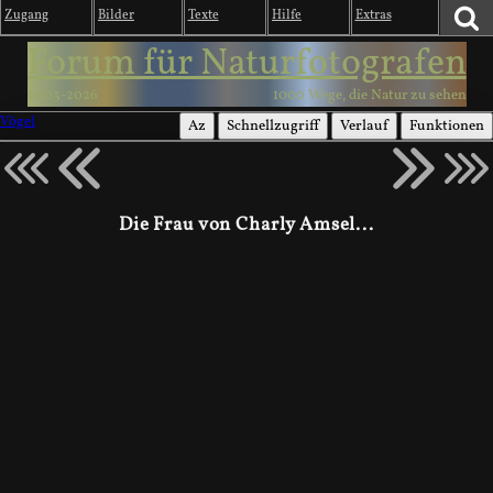
Zugang
Bilder
Texte
Hilfe
Extras
Forum für Naturfotografen
2003-2026
1000 Wege, die Natur zu sehen
Vögel
Az
Schnellzugriff
Verlauf
Funktionen
Die Frau von Charly Amsel...