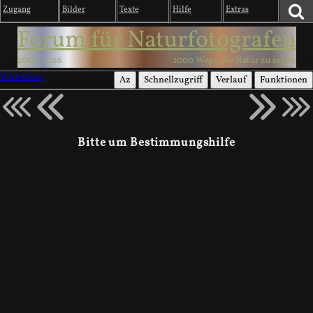
Zugang
Bilder
Texte
Hilfe
Extras
Forum für Naturfotografen
2003-2026
1000 Wege, die Natur zu sehen
Wirbellose
Az
Schnellzugriff
Verlauf
Funktionen
Bitte um Bestimmungshilfe