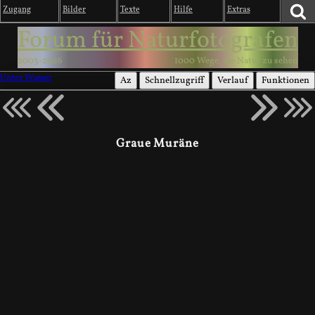
Zugang
Bilder
Texte
Hilfe
Extras
Forum für Naturfotografen
2003-2026
1000 Wege, die Natur zu sehen
Unter Wasser
Az
Schnellzugriff
Verlauf
Funktionen
Graue Muräne