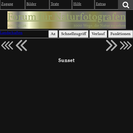
Zugang
Bilder
Texte
Hilfe
Extras
Forum für Naturfotografen
2003-2026
1000 Wege, die Natur zu sehen
Landschaften
Az
Schnellzugriff
Verlauf
Funktionen
Sunset