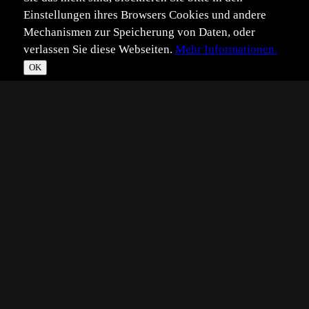
Einstellungen ihres Browsers Cookies und andere
Mechanismen zur Speicherung von Daten, oder
verlassen Sie diese Webseiten.
Mehr Informationen.
OK
*
**
***
****
Vollbild
Bild teilen
Eingestellt:
2010-08-16
JH
©
Jöran Hahn
Hallo zusammen,
von mir gibts dann auch noch mal ein Lebenszeichen. Ich
steckie zur Zeit in der Klausurphase und muss das
Fotografieren und alles was damit zu tun hat erstmal