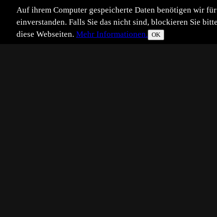
Auf ihrem Computer gespeicherte Daten benötigen wir für 
einverstanden. Falls Sie das nicht sind, blockieren Sie b
diese Webseiten.
Mehr Informationen.
OK
Eingestellt:
2009-12-23
B2
©
Benutzer 203056
Ein große Herde Zebras und Gnus
Ansichten: