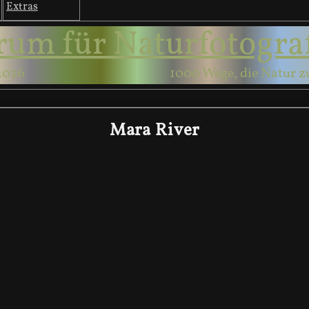
Extras
rum für Naturfotogra
2026
1000 Wege, die Natur z
Mara River