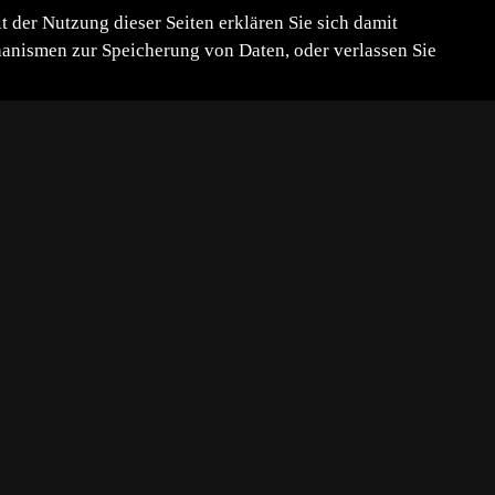
der Nutzung dieser Seiten erklären Sie sich damit
chanismen zur Speicherung von Daten, oder verlassen Sie
Fotografischer Anspruch:
Anfänger
?
Natur:
Naturdokument
?
Größe
373.5 kB
1000
x
750
Pixel.