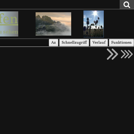
fen
u sehen
Az
Schnellzugriff
Verlauf
Funktionen