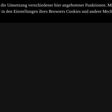
die Umsetzung verschiedener hier angebotener Funktionen. Mit 
itte in den Einstellungen ihres Browsers Cookies und andere Me
*
**
***
****
Vollbild
Bild teilen
 überqueren den Mara River
258 durch Gäste
430 im alten Zähler