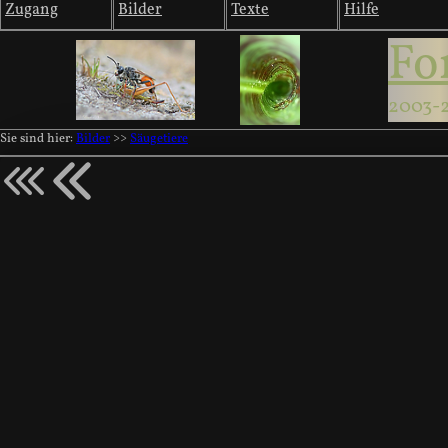
Zugang
Bilder
Texte
Hilfe
Fo
2003-
Sie sind hier:
Bilder
>>
Säugetiere