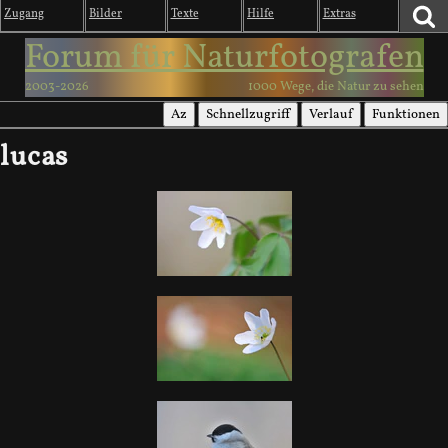
Zugang
Bilder
Texte
Hilfe
Extras
Forum für Naturfotografen
2003-2026
1000 Wege, die Natur zu sehen
Az
Schnellzugriff
Verlauf
Funktionen
lucas