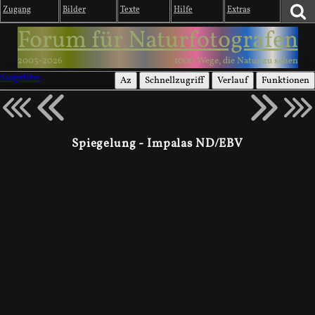
Zugang
Bilder
Texte
Hilfe
Extras
Forum für Naturfotografen
2003-2026
1000 Wege, die Natur zu sehen
Säugetiere
Az
Schnellzugriff
Verlauf
Funktionen
Spiegelung - Impalas ND/EBV