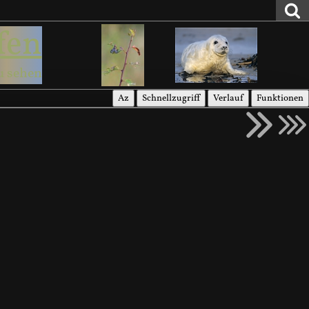
fen
u sehen
Az
Schnellzugriff
Verlauf
Funktionen