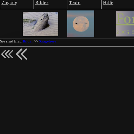
Zugang
Bilder
Texte
Hilfe
Fo
2003-
Sie sind hier:
Bilder
>>
Säugetiere