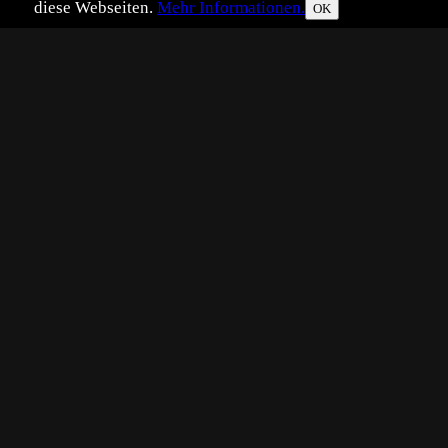
diese Webseiten.
Mehr Informationen.
OK
Eingestellt:
2026-07-06
Aufgenommen:
20
TK
©
Thomas Krause
... bei dieser abendlichen Begegnu
Grüße Thomas.
Platzierungen:
Beste Tophit-Pl
Ansichten: