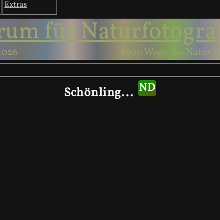
Extras
rum für Naturfotogra
2026
1000 Wege, die Natur z
Schönling...