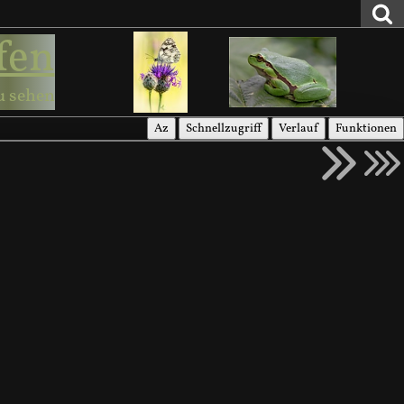
fen
u sehen
Az
Schnellzugriff
Verlauf
Funktionen