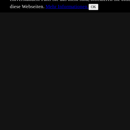
diese Webseiten.
Mehr Informationen.
OK
Eingestellt:
2026-07-06
Aufgenommen:
20
JR
©
Joachim Rudolph
Hier noch ein kleiner Beitrag bzgl.
Weil der Ansitz schön war und d
Grüße, j.
Platzierungen:
Beste Tophit-Pl