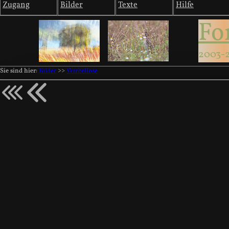
Zugang
Bilder
Texte
Hilfe
Fo
2003-
Sie sind hier:
Bilder
>>
Wirbellose