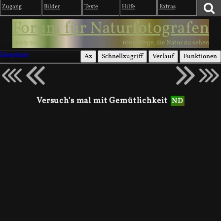
Zugang
Bilder
Texte
Hilfe
Extras
Forum für Naturfotografen
2003-2026
1000 Wege, die Natur zu sehen
Säugetiere
Az
Schnellzugriff
Verlauf
Funktionen
Versuch's mal mit Gemütlichkeit