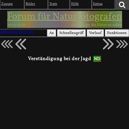
Zugang
Bilder
Texte
Hilfe
Extras
Forum für Naturfotografen
2003-2026
1000 Wege, die Natur zu sehen
Themenwettbewerbe
Az
Schnellzugriff
Verlauf
Funktionen
Verständigung bei der Jagd