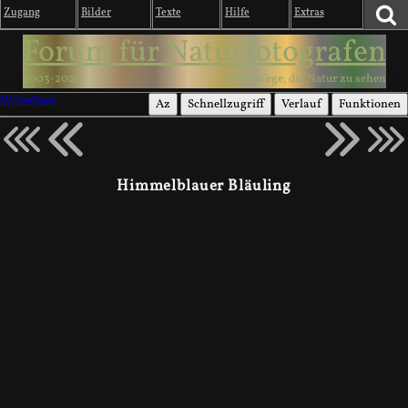
Zugang
Bilder
Texte
Hilfe
Extras
Forum für Naturfotografen
2003-2026
1000 Wege, die Natur zu sehen
Wirbellose
Az
Schnellzugriff
Verlauf
Funktionen
Himmelblauer Bläuling