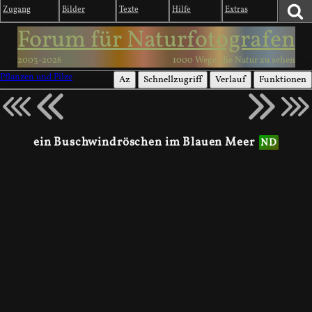
Zugang
Bilder
Texte
Hilfe
Extras
Forum für Naturfotografen
2003-2026
1000 Wege, die Natur zu sehen
Pflanzen und Pilze
Az
Schnellzugriff
Verlauf
Funktionen
ein Buschwindröschen im Blauen Meer