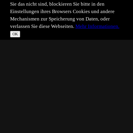
Sie das nicht sind, blockieren Sie bitte in den
Einstellungen ihres Browsers Cookies und andere
Mechanismen zur Speicherung von Daten, oder
verlassen Sie diese Webseiten.
Mehr Informationen.
OK
*
**
***
****
Vollbild
Bild teilen
Eingestellt:
2026-03-13
Aufgenommen:
2026-03-12
WH
©
Wilhelm Hillen
Die Waldameisen ernähren sich vorwiegend mit kleinen
Insekten,wenn aber,wie hier,der Nektar eines
Weidenkätzchens lockt,dann gibt es mal etwas Süßes.