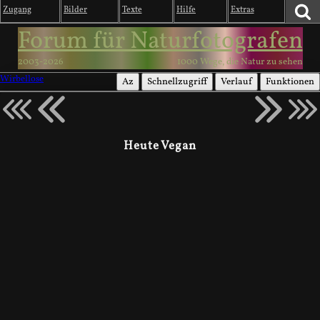
Zugang
Bilder
Texte
Hilfe
Extras
Forum für Naturfotografen
2003-2026
1000 Wege, die Natur zu sehen
Wirbellose
Az
Schnellzugriff
Verlauf
Funktionen
Heute Vegan