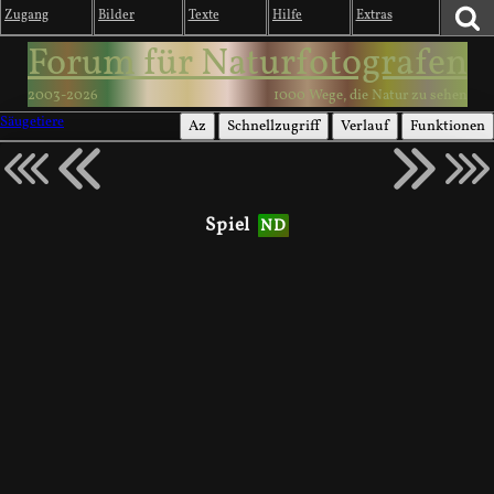
Zugang
Bilder
Texte
Hilfe
Extras
Forum für Naturfotografen
2003-2026
1000 Wege, die Natur zu sehen
Säugetiere
Az
Schnellzugriff
Verlauf
Funktionen
Spiel