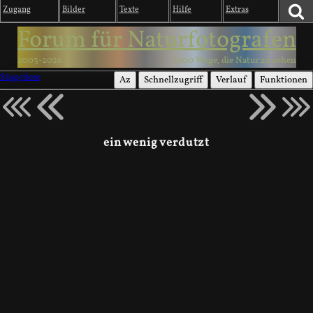
Zugang
Bilder
Texte
Hilfe
Extras
Forum für Naturfotografen
2003-2026
1000 Wege, die Natur zu sehen
Säugetiere
Az
Schnellzugriff
Verlauf
Funktionen
ein wenig verdutzt