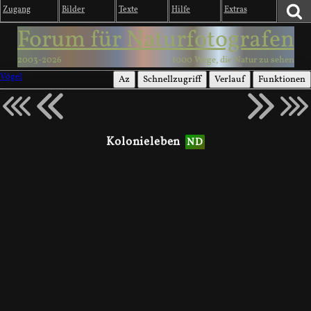
Zugang
Bilder
Texte
Hilfe
Extras
Forum für Naturfotografen
2003-2026
1000 Wege, die Natur zu sehen
Vögel
Az
Schnellzugriff
Verlauf
Funktionen
Kolonieleben