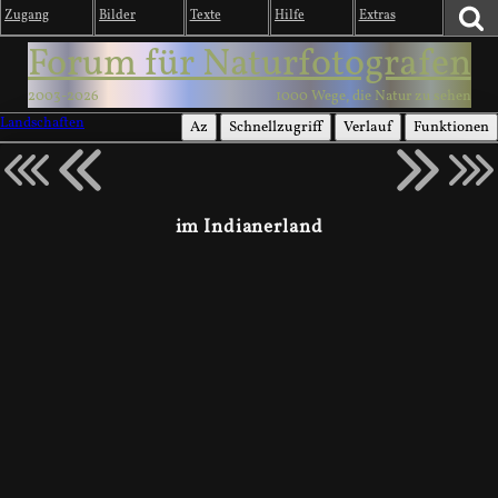
Zugang
Bilder
Texte
Hilfe
Extras
Forum für Naturfotografen
2003-2026
1000 Wege, die Natur zu sehen
Landschaften
Az
Schnellzugriff
Verlauf
Funktionen
im Indianerland